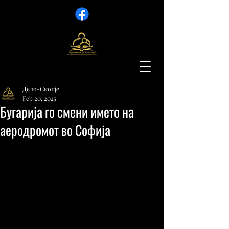
Дело-Скопје
Feb 20, 2025
Бугарија го смени името на
аеродромот во Софија