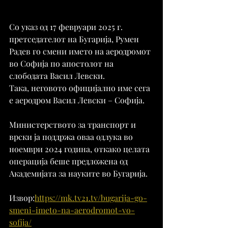
Со указ од 17 февруари 2025 г. 
претседателот на Бугарија, Румен 
Радев го смени името на аеродромот 
во Софија по апостолот на 
слободата Васил Левски.
Така, неговото официјално име сега 
е аеродром Васил Левски – Софија.
Министерството за транспорт и 
врски ја поддржа оваа одлука во 
ноември 2024 година, откако целата 
операција беше предложена од 
Академијата за науките во Бугарија.
Извор:
https://mk.tv21.tv/bugarija-go-
smeni-imeto-na-aerodromot-vo-
sofija/