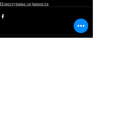
Известување за јавноста
Comments
Write a comment...
deloskopje@gmail.com