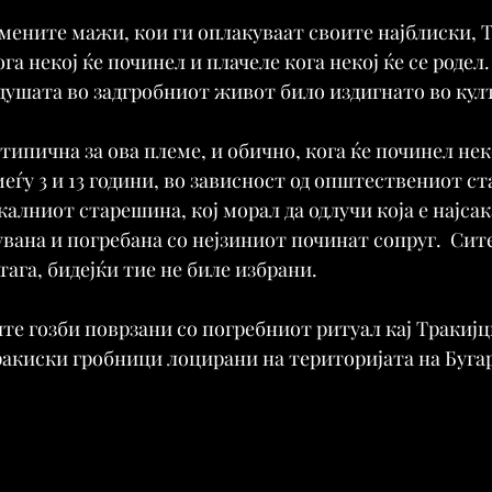
емените мажи, кои ги оплакуваат своите најблиски, 
га некој ќе починел и плачеле кога некој ќе се родел.
ушата во задгробниот живот било издигнато во култ
типична за ова племе, и обично, кога ќе починел нек
ѓу 3 и 13 години, во зависност од општествениот стат
алниот старешина, кој морал да одлучи која е најсака
вана и погребана со нејзиниот починат сопруг.  Сит
тага, бидејќи тие не биле избрани.
те гозби поврзани со погребниот ритуал кај Тракијц
ракиски гробници лоцирани на територијата на Бугар