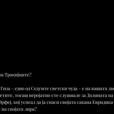
за Тракијците?
иза – едно од Седумте светски чуда – е на вашата ли
сетите, тогаш веројатно сте слушнале за Долината на
Орфеј, кој успеал да ја спаси својата сакана Евридика
 на својата лира?