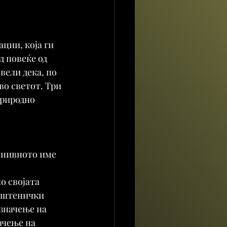
ции, која ги 
 повеќе од 
 вели дека, по 
во светот. Три 
природно 
, нивното име 
о својата 
ештенички 
значење на 
ачење на 