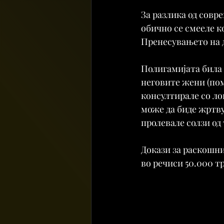
За разлика од совр
обично се смееле ко
Пренесувањето на д
Полигамијата била 
неговите жени (поме
консултирале со лок
може да биде жртву
пролевале солзи од 
Докази за раскошни
во речиси 50.000 т