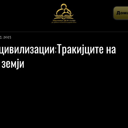
Дом
7, 2025
цивилизации:Тракијците на
 земји