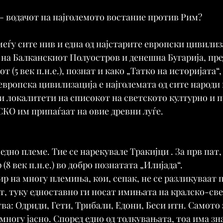
 - водачот на најголемото востание против Рим?
еѓу сите нив и една од најстарите европски цивилиза
 на Балканскиот Полуостров и денешна Бугарија, пред
т (5 век п.н.е.), познат и како „Татко на историјата“,
европска цивилизација е најголемата од сите народи 
ки локалитети на списокот на светското културно и 
КО им припаѓаат на овие древни луѓе.
едно племе. Тие се нарекувале Тракијци . За прв пат
(8 век п.н.е.) во добро познатата „Илијада“.
р на многу племиња, кои, сепак, не се разликуваат п
т, туку едноставно ги носат имињата на кралско-св
ва: Одриди, Гети, Трибали, Едони, Беси итн. Самото 
многу јасно. Според едно од толкувањата, тоа има зн