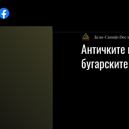
Дело-Скопје
Dec 1
Античките 
бугарските