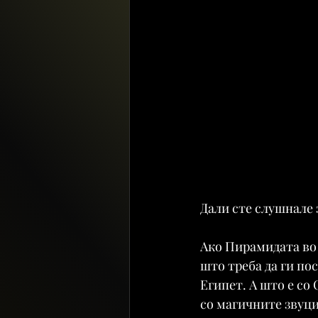
Дали сте слушнале 
Ако Пирамидата во Г
што треба да ги по
Египет. А што е со 
со магичните звуци