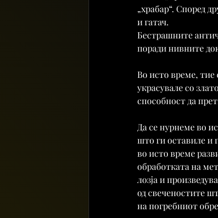
„храбар“. Според др
и гатач.
Бестрашните античк
поради нивните до
Во исто време, тие
украсувале со злато
способност да прет
Да се ​​нурнеме во 
што ги оставиле и г
во исто време разв
обработката на мет
лозја и произведув
од свеченостите шт
на погребниот обре