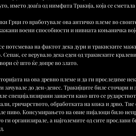
уго, името доаѓа од нимфата Тракија, која се сметала
и Грци го вработувале ова античко племе во своите
кажани воени способности и нивната коњаничка вој
 се потсмеваа на фактот дека дури и тракиските мажи
. Сепак, се верувало дека еден од тракиските кралеви
вори сè што ќе допре во злато.
историјата на ова древно племе и да ги проследиме нек
и зачувале до ден-денес. Тракијците биле сточари и з
иле специјализирани занаети како што се рударствот
али, грнчарството, обработката на кожа и дрво. Тие 
але пиво. Консумирањето на овие пијалоци било неп
о ги организирале, а најголемите од сите прослави б
д. 