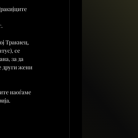
Тракијците 
 
.
ој Тракиец, 
ус), се 
на, за да 
е други жени 
ите наоѓаме 
ија.