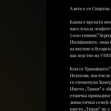
А што е со Спартак
Каква е врската пом
населувала земјите
7.000 години? Херодо
Индијанците, оваа 
од вкупно 9 бугарс
наследство на УНЕС
Кои се Тракијците?
Некогаш, постоело 
го споменува Хомер 
Името „Траки“ е зби
етничка припаднос
династички семејст
името „Траки“ не е 