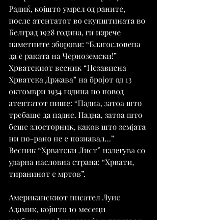
Радиќ, којшто умрел од раните, 
после атентатот во скупштината во 
Белград 1928 година, ги изрече 
паметните зборови: “Благословена 
да е раката на Черноземски!”
Хрватскиот весник “Независна 
Хрватска Држава” на бројот од 13 
октомври 1934 година по повод 
атентатот пише: “Падна, затоа што 
требаше да падне. Падна, затоа што 
беше злосторник, каков што земјата 
ни по-рано не е познавал…”
Весник “Хрватски Лист” излегува со 
ударна насловна страна: “Хрвати, 
тиранинот е мртов”.
Американскиот писател Луис 
Адамик, којшто 10 месеци 