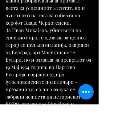
какви разбранувања ја примаат 
веста за успешниот атентат, но и 
чувството на тага за гибелта на 
херојот Владо Черноземски.
За Иван Михајлов, убиството на 
српскиот крал е одмазда за целиот 
терор со цел асимилација, извршен 
од Белград, врз Македонските 
Бугари, но и одмазда за превратот од 
19 Мај 1934 година, во Царство 
Бугарија, извршен од про-
југословенските политичари – 
предавници, со чија одлука се 
забрани дејноста на историското 
ВМРО, заради кое Михајлов и 
сопругата му требаше илегално да ја 
преминат бугарско-турската 
граница и да побарат азил од 
турските власти, тоест од стариот и 