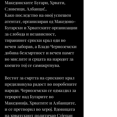
Македонските Бугари, Хрвати, 
Словенци, Албанци!..
Како последство на овој успешен 
атентат, организиран од Македоно-
Бугарски и Хрватските организации 
за слобода и независност, 
тиранинот српски крал оди во 
вечен заборав, а Владо Черноземски 
добива безсмртност и вечен памет 
во мислите и срцата на народот за 
коешто тој се саможртвува.
Вестот за смртта на српскиот крал 
предизвикува радост во поробените 
народи. Черноземски се одмаздил за 
теророт над Бугарите во 
Македонија, Хрватите и Албанците, 
и се претворил во херој. Вдовицата 
на хрватскиот политичар Стјепан 