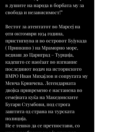
в душите на народа в борбата му за 
свобода и независимост!”
Вестот за атентатот во Марсеј на 
9ти октомври 1934 година, 
пристигнува и во островот Бујукада 
( Принкипо ) на Мраморно море, 
веднаш до Цариград – Турција, 
кадешто се наоѓаат во изгнание 
последниот водач на историското 
ВМРО Иван Михајлов и сопругата му 
Менча Крничева. Легендарната 
двојка привремено е настанена во 
семејната куќа на Македонските 
Бугари Стумбови, под строга 
заштита од страна на турската 
полиција.
Не е тешко да се претпостави, со 