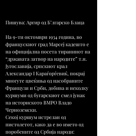
Пишува: Аргир од Б’лгарско Блаца
На 9-ти октомври 1934 година, во 
францускиот град Марсеј кадешто е 
на официјална посета тиранинот на 
“државата затвор на народите” т.н. 
Југославија, српскиот крал 
Александар I Караѓорѓевиќ, покрај 
многуте цвеќиња од насобраните 
Французи и Срби, добива и неколку 
куршуми од бугарскиот смел јунак 
на историското ВМРО Владо 
Черноземски.
Секој куршум истрелан од 
пистолетот, како да е во името од 
поробените од Србија народи: 