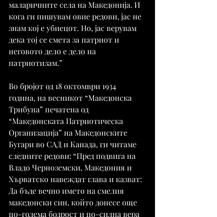
маларичните села на Македонија. И 
кога ги пишувам овие редови, јас не 
знам кој е убиецот. Но, јас верувам 
дека тој се смета за патриот и 
неговото дело е дело на 
патриотизам.”
Во бројот од 18 октомври 1934 
година, на весникот “Македонска 
Трибуна” печатена од 
“Македонската Патриотическа 
Организација” на Македонските 
Бугари во САД и Канада, ги читаме 
следните редови: “Пред подвига на 
Владо Черноземски, Македония и 
Хърватско навеждат глава и казват: 
Да бъде вечно името на смелия 
македонски син, който донесе още 
по-голема бодрост и по-силна вера 