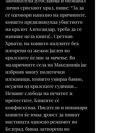
заобиколува Југославија и познавал 
лично српскиот крал, пише: “За да 
се одговори наполно на причините, 
коишто предизвикуваа убиството 
на кралот Александар, треба да се 
напише цела книга!.. Сретнав 
Хрвати, на коишто пазувите беа 
изгорени од жежок јаглен во 
кралските ќелии за мачење. Во 
маларичните села на Македонија јас 
изброив многу политички 
изгнаници, коишто умираа бавно, 
осудени од кралските судници… 
Немаше слобода на печатот и 
протестите. Книгите се 
конфискуваа. Писатели и новинари 
коишто ќе имаа дрзост да пишат 
вистината односно режимот во 
Белград, биваа затворени во 