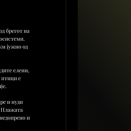
од брегот на 
косистеми. 
км јужно од 
дите елени, 
 птици е 
је.
ре и нуди 
. Плажата 
 недопрено и 
.