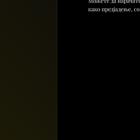
Можете да нарачате 
како предјадење, со