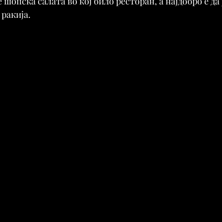
шопска салата во кој било ресторан, а најдобро е да 
 ракија.