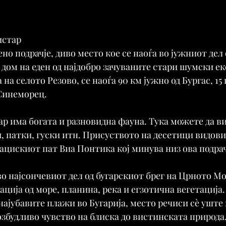
истар
о подрачје, диво место кое се наоѓа во јужниот дел 
 дом на еден од најдобро зачуваните стари шумски е
на селото Резово, се наоѓа 90 км јужно од Бургас, 15 
 Синеморец.
р има богата и разновидна фауна. Тука можете да ви
, патки, гуски итн. Присуството на десетици видови
ацискиот пат Виа Понтика кој минува низ ова подрач
во најсончевиот дел од бугарскиот брег на Црното Мо
ција од море, планина, река и егзотична вегетација
 најубавите плажи во Бугарија, место речиси сè уште
озбудливо чувство на блиска до вистинската природа