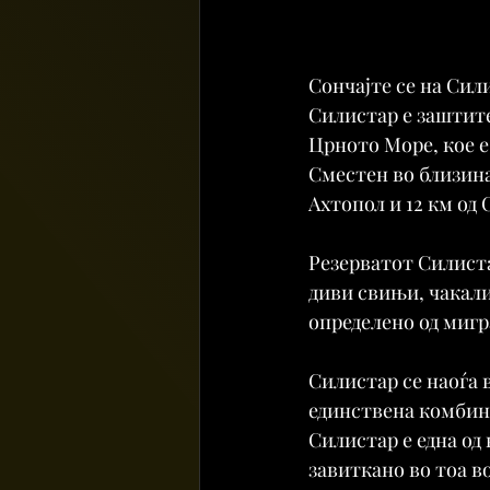
Сончајте се на Сил
Силистар е заштитен
Црното Море, кое е
Сместен во близина 
Ахтопол и 12 км од
Резерватот Силиста
диви свињи, чакали
определено од мигр
Силистар се наоѓа 
единствена комбина
Силистар е една од
завиткано во тоа в