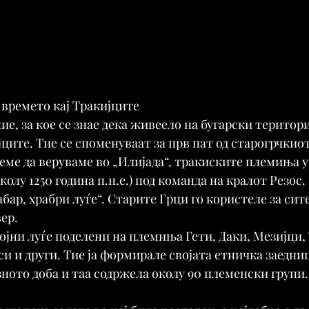
о времето кај Тракијците
е, за кое се знае дека живеело на бугарски територи
ците. Тие се споменуваат за прв пат од старогрчкиот
ожеме да веруваме во „Илијада“, тракиските племиња у
колу 1250 година п.н.е.) под команда на кралот Резос.
абар, храбри луѓе“. Старите Грци го користеле за си
ер.
ојни луѓе поделени на племиња Гети, Даки, Мезијци,
и и други. Тие ја формирале својата етничка заедниц
ното доба и таа содржела околу 90 племенски групи.