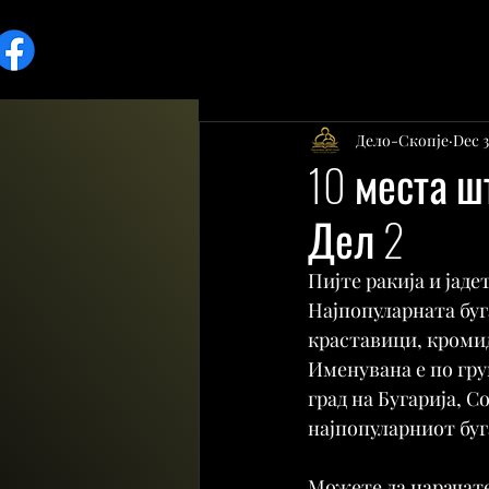
Дело-Скопје
Dec 3
10 места шт
Дел 2
Пијте ракија и јаде
Најпопуларната буга
краставици, кромид
Именувана е по гру
град на Бугарија, С
најпопуларниот буг
Можете да нарачате 