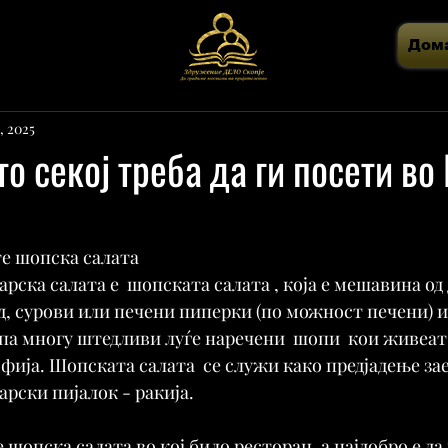
Дом
, 2025
о секој треба да ги посети во
те шопска салата
рска салата е  шопската салата , која е мешавина од
, сурови или печени пиперки (по можност печени) и 
па многу штедливи луѓе наречени  шопи  кои живеат
офија. Шопската салата  се служи како предјадење зае
арски пијалок - ракија.
шопска салата во кој било ресторан, а најдобро е да 