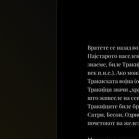
Вратете се назад в
Најстарото населени
знаеме, биле Тракиј
век п.н.е.). Ако м
Тракиската војна (о
Тракијци значи „хр
што живееле на сев
Тракијците биле бр
Сатри, Бесои, Одрис
почетокот на желез