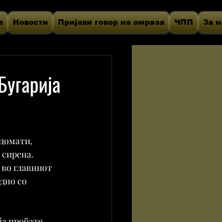
а
Новости
Пријави говор на омраза
ЧПП
За н
 Бугарија
 домати, 
сирена. 
 во главниот 
дно со 
ја пробате 