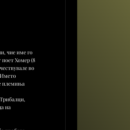
и, чие име го 
 поет Хомер (8 
чествувале во 
 Името 
те племиња 
 Трибалци, 
а на 