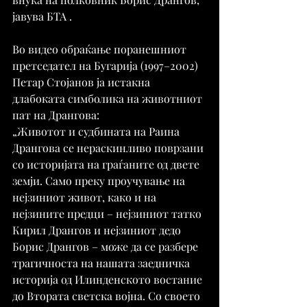
јавува БТА .
Во видео обраќање поранешниот 
претседател на Бугарија (1997–2002) 
Петар Стојанов ја истакна 
длабоката симболика на животниот 
пат на Дрангова:
„Животот и судбината на Раина 
Дрангова се нераскинливо поврзани 
со историјата на граѓаните од двете 
земји. Само преку проучување на 
нејзиниот живот, како и на 
нејзините предци – нејзиниот татко 
Кирил Дрангов и нејзиниот дедо 
Борис Дрангов – може да се разбере 
трагичноста на нашата заедничка 
историја од Илинденското востание 
до Втората светска војна. Со своето 