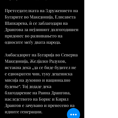
Претседателката на Здружението на 
Бугарите во Македонија, Елисавета 
Шапкарева, ѝ се заблагодари на 
Дрангова за нејзиниот долгогодишен 
придонес во развивањето на 
односите меѓу двата народа.
Амбасадорот на Бугарија во Северна 
Македонија, Желјазко Радуков, 
истакна дека „да се биде будител не 
е еднократен чин, туку децениска 
мисија на духовно и национално 
будење“. Тој додаде дека 
благодарение на Раина Дрангова, 
наследството на Борис и Кирил 
Дрангов е зачувано и пренесено на 
идните генерации.