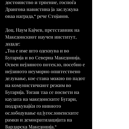
достоинство и трпение, госпоѓа 
Дрангова навистина ја заслужува 
оваа награда,“ рече Стојанов.
Доц. Наум Кајчев, претставник на 
Македонскиот научен институт, 
додаде:
„Тоа е име што одекнува и во 
Бугарија и во Северна Македонија. 
Освен нејзиното потекло, посебно е 
нејзиното неуморно општествено 
делување, кое стана можно по падот 
на комунистичкиот режим во 
Бугарија. Тогаш таа се посвети на 
каузата на македонските Бугари, 
поддржувајќи го нивното 
ослободување од југословенските 
рамки и демократизацијата на 
Вардарска Македонија.“