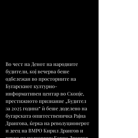
Во чест на Денот на народните 
будители, кој вечерва беше 
одбележан во просториите на 
Бугарскиот културно-
информативен центар во Скопје, 
престижното признание „Будител 
за 2025 година“ ѝ беше доделено на 
бугарската општественичка Раjна 
Дрангова, ќерка на револуционерот 
и деец на ВМРО Кирил Дрангов и 
внука на полковник Борис Дрангов, 