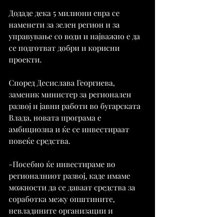
Додаде дека 5 милиони евра се 
наменети за зелен регион и за 
управување со води и најважно е да 
се подготват добри и корисни 
проекти.
Според Десислава Георгиева, 
заменик министер за регионален 
развој и јавни работи во бугарската 
Влада, новата програма е 
амбициозна и ќе се инвестираат 
повеќе средства.
-Посебно ќе инвестираме во 
регионалниот развој, каде имаме 
можности да се даваат средства за 
соработка межу општините, 
невладините организации и 