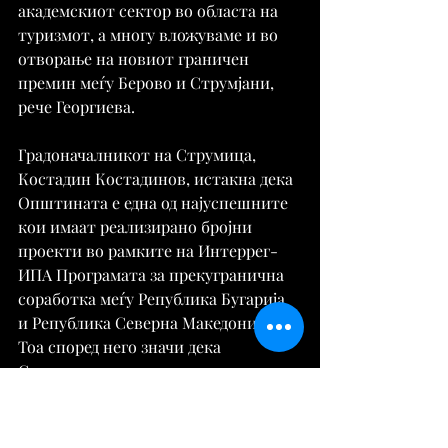
академскиот сектор во областа на 
туризмот, а многу вложуваме и во 
отворање на новиот граничен 
премин меѓу Берово и Струмјани, 
рече Георгиева.
Градоначалникот на Струмица, 
Костадин Костадинов, истакна дека 
Општината е една од најуспешните 
кои имаат реализирано бројни 
проекти во рамките на Интеррег-
ИПА Програмата за прекугранична 
соработка меѓу Република Бугарија 
и Република Северна Македонија. 
Тоа според него значи дека 
Струмица има силен човечки 
потенцијал кој знае и може да носи 
и реализира вакви проекти.