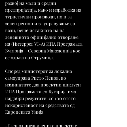
развој на мали и средни 
претпријатија, како и изработка на 
туристички производи, но и за 
зелен регион и за управување со 
води, беше истакнато на на 
денешното официјално отворање 
на (Интеррег VI-A) ИПА Програмата 
Бугарија – Северна Македонија кое 
се одржа во Струмица.
Според министерот за локална 
самоуправа Ристо Пенов, во 
изминатите два проектни циклуси 
ИПА Програмата со Бугарија има 
најдобри резултати, со 100 отсто 
искористеност на средствата од 
Европската Унија.
-Еден од предвидените проекти е 