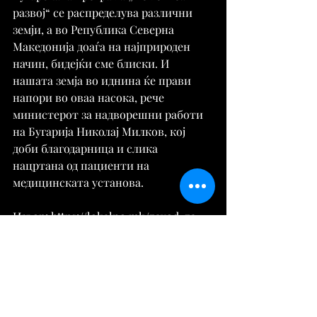
развој“ се распределува различни 
земји, а во Република Северна 
Македонија доаѓа на најприроден 
начин, бидејќи сме блиски. И 
нашата земја во иднина ќе прави 
напори во оваа насока, рече 
министерот за надворешни работи 
на Бугарија Николај Милков, кој 
доби благодарница и слика 
нацртана од пациенти на 
медицинската установа.
Извор: https://lokalno.mk/zavod-za-
rehabilitaci%D1%98a-dobi-
na%D1%98sovremen-audiometar-so-
poddrshka-od-bugari%D1%98a/