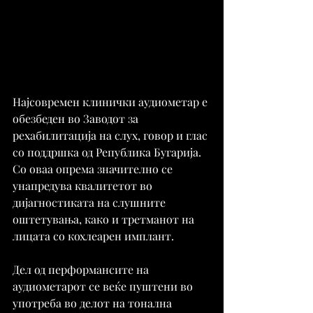
Најсовремен клинички аудиометар е 
обезбеден во Заводот за 
рехабилитација на слух, говор и глас 
со поддршка од Република Бугарија. 
Со оваа опрема значително се 
унапредува квалитетот во 
дијагностиката на слушните 
оштетувања, како и третманот на 
лицата со кохлеарен имплант.
Дел од перформансите на 
аудиометарот се веќе пуштени во 
употреба во делот на тонална 