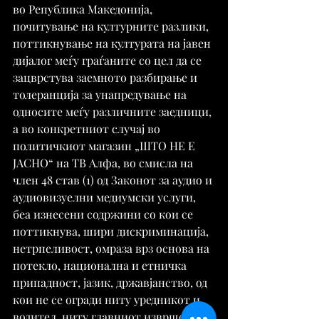
во Република Македонија, 
почитување на културните разлики, 
поттикнување на културата на јавен 
дијалог меѓу граѓаните со цел да се 
зацврстува заемното разбирање и 
толеранција за унапредување на 
односите меѓу различните заедници, 
а во конкретниот случај во 
политичкиот магазин „ШТО НЕ Е 
ЈАСНО“ на ТВ Алфа, во смисла на 
член 48 став (1) од Законот за аудио и 
аудиовизуелни медиумски услуги, 
беа изнесени содржини со кои се 
поттикнува, шири дискриминација, 
нетрпеливост, омраза врз основа на 
потекло, национална и етничка 
припадност, јазик, државјанство, од 
кои не се огради ниту уредникот и 
водител, ниту главниот извршен и 