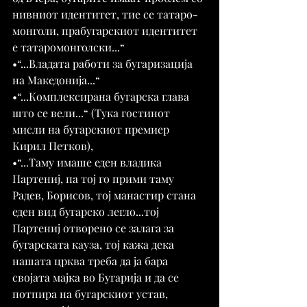
нивниот идентитет, тие се татаро-
монголи, прабугарскиот идентитет 
е татаромонголски...“
•“...Владата работи за бугаризација 
на Македонија...“
•“...Комплексирана бугарска глава 
што се вели...“ (Тука гостинот 
мисли на бугарскиот премиер 
Кирил Петков),
•“...Таму имаше еден владика 
Партениј, па тој го прими таму 
Радев, Борисов, тој манастир стана 
еден вид бугарско легло...тој 
Партениј отворено се залага за 
бугарската кауза, тој кажа дека 
нашата црква треба да ја бара 
својата мајка во Бугарија и да се 
потпира на бугарскиот устав, 