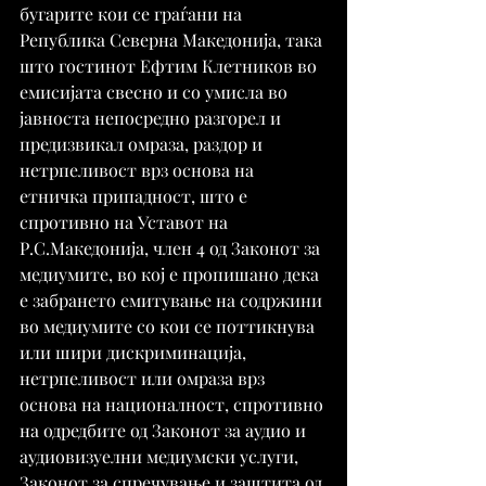
бугарите кои се граѓани на 
Република Северна Македонија, така 
што гостинот Ефтим Клетников во 
емисијата свесно и со умисла во 
јавноста непосредно разгорел и 
предизвикал омраза, раздор и 
нетрпеливост врз основа на 
етничка припадност, што е 
спротивно на Уставот на 
Р.С.Македонија, член 4 од Законот за 
медиумите, во кој е пропишано дека 
е забрането емитување на содржини 
во медиумите со кои се поттикнува 
или шири дискриминација, 
нетрпеливост или омраза врз 
основа на националност, спротивно 
на одредбите од Законот за аудио и 
аудиовизуелни медиумски услуги, 
Законот за спречување и заштита од 