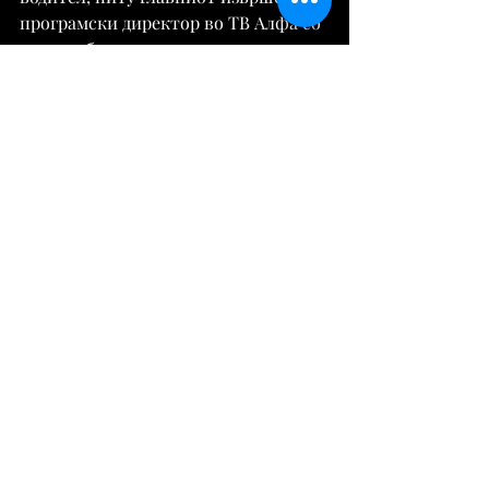
програмски директор во ТВ Алфа со 
што грубо се повредени и начелата 
од член 61 став (1) алинеи 3, 6, 7, 8 и 9 
од истиот Закон, како што се: 
Начелото на поттикнување на духот 
на толеранцијата, заемното 
почитување и разбирање меѓу 
индивидуите од различно етничко и 
културно потекло, Начело на 
поттикнување на меѓународно 
разбирање и соработка, Начело на 
отвореност на програмите за 
изразување на различните култури 
што се составен дел на 
општеството, Начело на зачувување 
и негување на националниот 
идентитет, јазичната култура, 
Здружението на граѓани за 