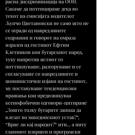
расна дискриминација на ООН.
Сакаме да потенцираме дека во 
текот на емисијата водителот 
Љупчо Цветановски не само што не 
се огради од навредливите 
содржини и говорот на омраза 
изразен од гостинот Ефтим 
Клетников кон бугарскиот народ, 
туку напротив истиот го 
поттикнуваше, разгоруваше и се 
согласуваше со навредливите и 
шовинистички изјави на гостинот, 
му поставуваше тенденциозни 
прашања кои предизвикуваа 
ксенофобични одговори-цитираме 
„Зошто толку бугарите запнаа да 
влезат во македонскиот устав?“, 
“Врие ли кај народот?“ итн... а ниту 
главниот извршен и програмски 