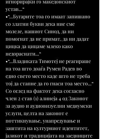
игнорирајќи го македонскиот 
устав...“
•“...Бугарите тоа го имаат запишано 
со златни букви дека ние сме 
молеле, нашиот Синод, да ни 
помогнат да не примат, да ни дадат 
цицка да цицаме млеко како 
недораснати...“
•“...Владиката Тимотеј не реагираше 
на тоа што доаѓа Румен Радев во 
едно свето место каде што не треба 
тој да стапне да го гнаси тоа место...“
Со оглед на фактот дека согласно 
член 2 став (1) алинеја 4 од Законот 
за аудио и аудиовизуелни медиумски 
услуги, целта на законот е 
поттикнување, унапредување и 
заштита на културниот идентитет, 
јазикот и традицијата на заедниците 