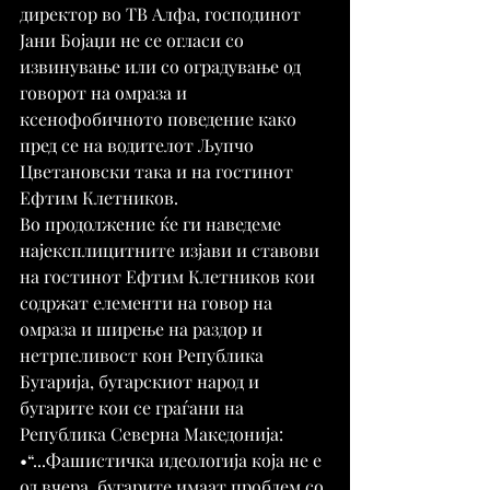
директор во ТВ Алфа, господинот 
Јани Бојаџи не се огласи со 
извинување или со оградување од 
говорот на омраза и 
ксенофобичното поведение како 
пред се на водителот Љупчо 
Цветановски така и на гостинот 
Ефтим Клетников.
Во продолжение ќе ги наведеме 
најексплицитните изјави и ставови 
на гостинот Ефтим Клетников кои 
содржат елементи на говор на 
омраза и ширење на раздор и 
нетрпеливост кон Република 
Бугарија, бугарскиот народ и 
бугарите кои се граѓани на 
Република Северна Македонија:
•“...Фашистичка идеологија која не е 
од вчера, бугарите имаат проблем со 