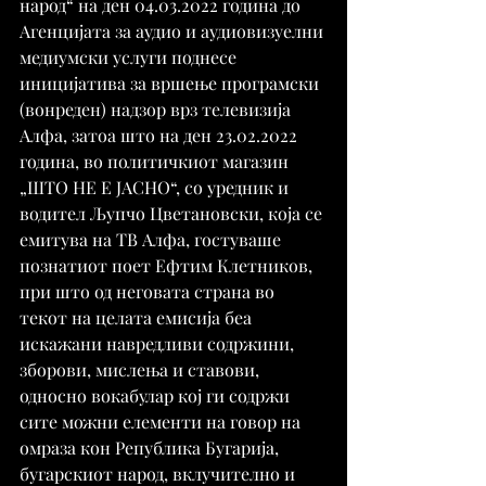
народ“ на ден 04.03.2022 година до 
Агенцијата за аудио и аудиовизуелни 
медиумски услуги поднесе 
иницијатива за вршење програмски 
(вонреден) надзор врз телевизија 
Алфа, затоа што на ден 23.02.2022 
година, во политичкиот магазин 
„ШТО НЕ Е ЈАСНО“, со уредник и 
водител Љупчо Цветановски, која се 
емитува на ТВ Алфа, гостуваше 
познатиот поет Ефтим Клетников, 
при што од неговата страна во 
текот на целата емисија беа 
искажани навредливи содржини, 
зборови, мислења и ставови, 
односно вокабулар кој ги содржи 
сите можни елементи на говор на 
омраза кон Република Бугарија, 
бугарскиот народ, вклучително и 