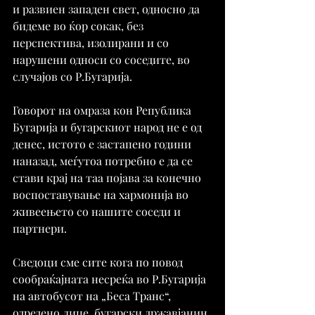
и развиен западен свет, односно да 
бидеме во ќор сокак, без 
перспектива, изолирани и со 
нарушени односи со соседите, во 
случајов со Р.Бугарија.
Говорот на омраза кон Република 
Бугарија и бугарскиот народ не е од 
денес, истото е застапено години 
наназад, меѓутоа потребно е да се 
стави крај на таа појава за конечно 
воспоставување на хармонија во 
живеењето со нашите соседи и 
партнери.
Сведоци сме сите кога по повод 
сообраќајната несреќа во Р.Бугарија 
на автобусот на „Беса Транс“, 
одредено лице, бугарски државјанин 