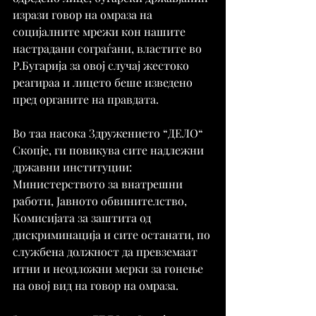
изрази говор на омраза на 
социјалните мрежи кон нашите 
настрадани сограѓани, властите во 
Р.Бугарија за овој случај жестоко 
реагираа и лицето беше изведено 
пред органите на правдата.
Во таа насока Здружението “ДЕЛО“ 
Скопје, ги повикува сите надлежни 
државни институции: 
Министерството за внатрешни 
работи, Јавното обвинителство, 
Комисијата за заштита од 
дискриминација и сите останати, по 
службена должност да превземаат 
итни и неодложни мерки за гонење 
на овој вид на говор на омраза.