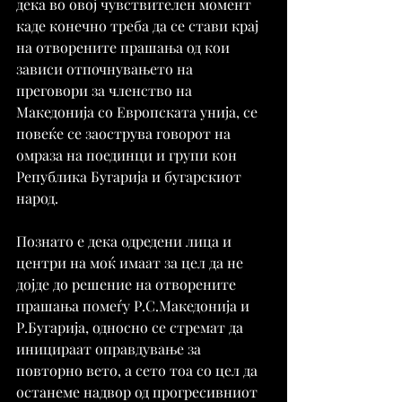
дека во овој чувствителен момент 
каде конечно треба да се стави крај 
на отворените прашања од кои 
зависи отпочнувањето на 
преговори за членство на 
Македонија со Европската унија, се 
повеќе се заострува говорот на 
омраза на поединци и групи кон 
Република Бугарија и бугарскиот 
народ.
Познато е дека одредени лица и 
центри на моќ имаат за цел да не 
дојде до решение на отворените 
прашања помеѓу Р.С.Македонија и 
Р.Бугарија, односно се стремат да 
иницираат оправдување за 
повторно вето, а сето тоа со цел да 
останеме надвор од прогресивниот 