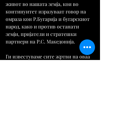
живот во нашата земја, кои во 
континуитет изразуваат говор на 
омраза кон Р.Бугарија и бугарскиот 
народ, како и против останати 
земји, пријатели и стратешки 
партнери на Р.С. Македонија.
Ги известуваме сите жртви на оваа 
појава дека можат да пријават говор 
на омраза тука на нашата веб 
страна, а со цел да се стави крај на 
говорот на омраза насочен кон 
Р.Бугарија и бугарскиот народ.
Исто така, во името на 
пријателството и желбата за добра 
соработка, а од причина што 
активностите на Здружението  
“ДЕЛО“ Скопје се ограничени само 