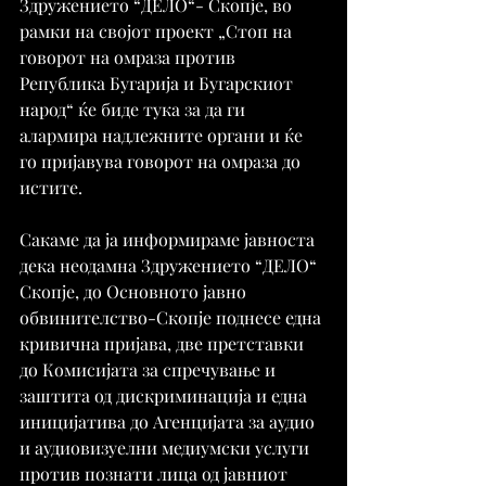
Здружението “ДЕЛО“- Скопје, во 
рамки на својот проект „Стоп на 
говорот на омраза против 
Република Бугарија и Бугарскиот 
народ“ ќе биде тука за да ги 
алармира надлежните органи и ќе 
го пријавува говорот на омраза до 
истите.
Сакаме да ја информираме јавноста 
дека неодамна Здружението “ДЕЛО“ 
Скопје, до Основното јавно 
обвинителство-Скопје поднесе една 
кривична пријава, две претставки 
до Комисијата за спречување и 
заштита од дискриминација и една 
иницијатива до Агенцијата за аудио 
и аудиовизуелни медиумски услуги 
против познати лица од јавниот 