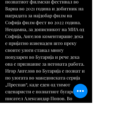
познатиот филмски фестивал во 
Варна во 2021 година и добитник на 
наградата за најдобар филм на 
Софија филм фест во 2022 година. 
Неодамна, за дописникот на МИА од 
Софија, Ангелов коментираше дека 
е пријатно изненаден што преку 
своите улоги станал многу 
популарен во Бугарија и рече дека 
ова е признание за неговата работа. 
Игор Ангелов во Бугарија е познат и 
по улогата во македонската серија 
„Преспав“, каде еден од тимот 
сценаристи е познатиот бугарски 
писател Александар Попов. Во 
моментов познатата бугарска Нова 
ТВ го емитува филмот „Со река на 
срцето“ во кој ја игра македонскиот 
актер Игор Ангелов.