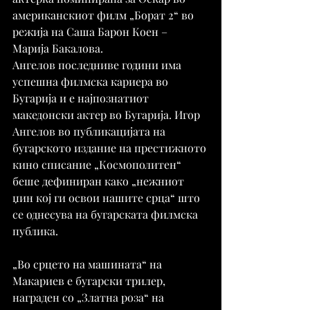
американскиот филм „Борат 2“ во 
режија на Саша Барон Коен – 
Марија Бакалова.
Ангелов последниве години има 
успешна филмска кариера во 
Бугарија и е најпознатиот 
македонски актер во Бугарија. Игор 
Ангелов во публикацијата на 
бугарското издание на престижното 
кино списание „Космополитен“ 
беше дефиниран како „нежниот 
џин кој ги освои нашите срца“ што 
се однесува на бугарската филмска 
публика.
„Во срцето на машината“ на 
Макариев е бугарски трилер, 
награден со „Златна роза“ на 