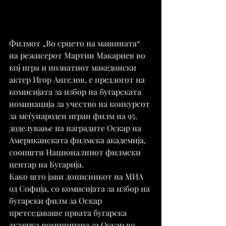
Филмот „Во срцето на машината“ 
на режисерот Мартин Макариев во 
кој игра и познатиот македонски 
актер Игор Ангелов, е предлогот на 
комисијата за избор на бугарската 
номинација за учество на конкурсот 
за меѓународен игран филм на 95. 
доделување на наградите Оскар на 
Американската филмска академија, 
соопшти Националниот филмски 
центар на Бугарија.
Како што јави дописникот на МИА 
од Софија, со комисијата за избор на 
бугарски филм за Оскар 
претседаваше првата бугарска 
актерка номинирана за Оскар во 