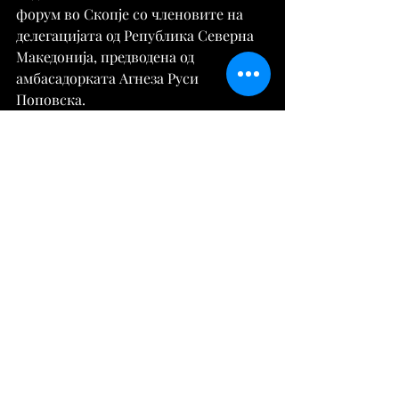
форум во Скопје со членовите на 
делегацијата од Република Северна 
Македонија, предводена од 
амбасадорката Агнеза Руси 
Поповска.
Извор:https://vocentar.com/
Вести
Comments
Write a comment...