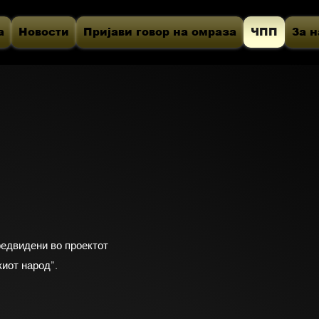
а
Новости
Пријави говор на омраза
ЧПП
За н
редвидени во проектот
киот народ”.