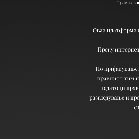
Правна заш
Овaa платформа ф
Преку интернет
По пријавувањето
правниот тим н
податоци прав
разгледување и пр
с