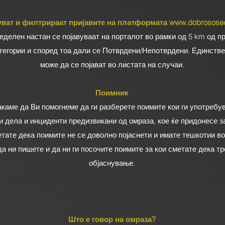
вуват и филтрираат пријавите на платформата
www.dobrosose
делен настан се појавуваат на порталот во рамки од 5 km од пр
тегории и според тоа дали се Потврдени/Непотврдени. Единстве
може да се појават во листата на случаи.
Поимник
акаме да Ви помогнеме да ги разберете поимите кои ги употребу
ни дела и инциденти предизвикани од омраза, кое ќе придонесе 
етате дека поимите не се доволно појаснети и имате тешкотии в
а ни пишете и да ни ги посочите поимите за кои сметате дека т
објаснување.
Што е говор на омраза?