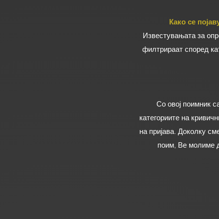
Како се поја
Известувањата за опре
филтрираат според ка
Со овој поимник с
категориите на кривич
на пријава. Доколку см
поим, Ве молиме д