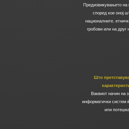
Предизвикувањето на н
според кое оној ш
националните, етничк
гробови или на друг 
Што претставува
карактерист
Ваквиот начин на з
информатички систем ќе
или потешка