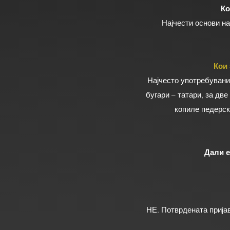
Ко
Најчести основи на
Кои 
Најчесто употребувани 
бугари – татари, за две
копиле педерск
Дали е
НЕ. Потврдената пријав