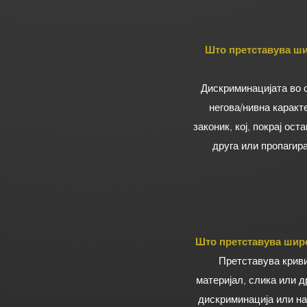
Што претставува ши
Дискриминацијата во 
негова/нивна каракт
законик, кој, покрај ос
друга или пропагира
Што претставува шире
Претставува криви
материјал, слика или д
дискриминација или нас