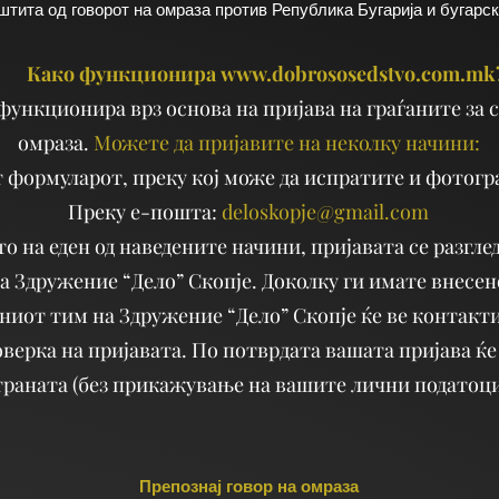
тита од говорот на омраза против Република Бугарија и бугарск
Како функционира
www.dobrososedstvo.com.mk
ункционира врз основа на пријава на граѓаните за с
омраза.
Можете да пријавите на неколку начини:
 формуларот, преку кој може да испратите и фотогр
Преку е-пошта:
deloskopje@gmail.com
 на еден од наведените начини, пријавата се разглед
а Здружение “Дело” Скопје. Доколку ги имате внесе
ниот тим на Здружение “Дело” Скопје ќе ве контакти
оверка на пријавата. По потврдата вашата пријава ќе
траната (без прикажување на вашите лични податоци
Препознај говор на омраза