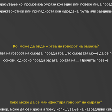
изразување кој промовира омраза кон едно или повеќе лица пора
арактеристики или припадноста кон одредена група или заедниц
Кој може да биде жртва на говорот на омраза?
тва на говорот на омраза, поради тоа што омразата може да се 
основи, односно поради расата, бојата на ... Прочитај повеќе
Како може да се манифестира говорот на омраза?
говор, може да се изрази и преку испишување на навредливи сим