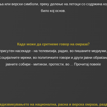
а или верски симболи, преку делење на летоци со содржина кој
било кој основ.
Каде може да сретнеме говор на омраза?
присутен насекаде - на телевизија, радио, во пишаните медиуми,
социјалните мрежи, во политичките говори и други јавни обраќањ
јавните собири - митинзи, протести, во ... Прочитај повеќе
едизвикувањето на национална, расна и верска омраза, раз