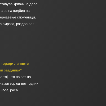
ставува кривично дело
гање на подбив на
квернавење споменици,
а омраза, раздор или
 поради личните
ли заедница?
 тој што по пат на
на затвор од пет години
н пол, раса.