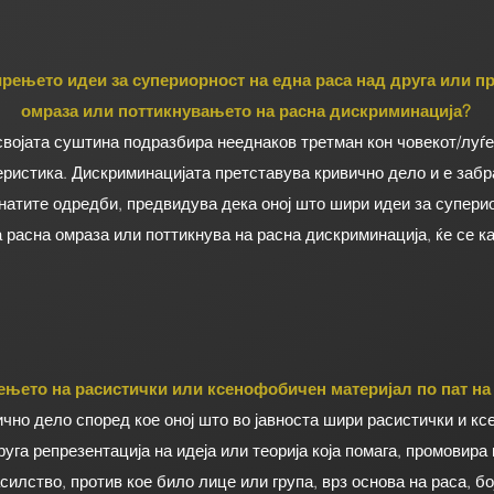
рењето идеи за супериорност на една раса над друга или п
омраза или поттикнувањето на расна дискриминација?
својата суштина подразбира нееднаков третман кон човекот/луѓ
еристика. Дискриминацијата претставува кривично дело и е заб
танатите одредби, предвидува дека оној што шири идеи за супери
 расна омраза или поттикнува на расна дискриминација, ќе се ка
њето на расистички или ксенофобичен материјал по пат на
чно дело според кое оној што во јавноста шири расистички и к
руга репрезентација на идеја или теорија која помага, промовира
илство, против кое било лице или група, врз основа на раса, бо