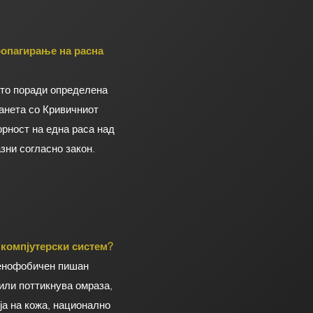
ропагирање на расна
ето поради определена
ранета со Кривичниот
орност на една раса над
зни согласно закон.
 компјутерски систем?
сенофобичен пишан
 или поттикнува омраза,
ја на кожа, национално