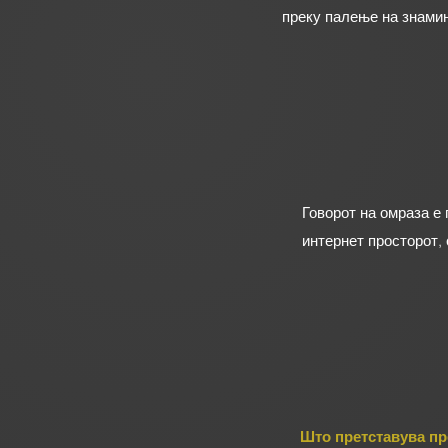
преку палење на знамињ
Говорот на омраза е 
интернет просторот, 
Што претставува пр