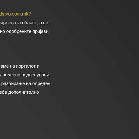
dstvo.com.mk
?
ијавената област, а се
но одобрените пријави
ваме на порталот и
за полесно поднесување
о разбирање на одреден
реба дополнително