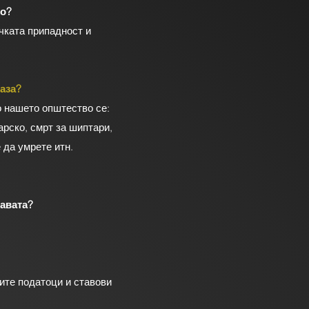
во?
ичката припадност и
аза?
о нашето општество се:
арско, смрт за шиптари,
 да умрете итн.
авата?
ните податоци и ставови