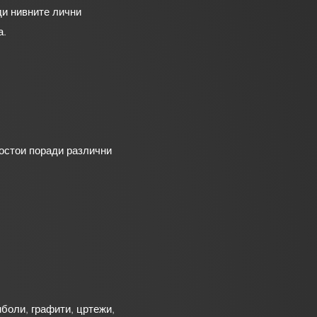
ди нивните лични
а.
постои поради различни
боли, графити, цртежи,