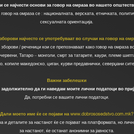
и се најчести основи за говор на омраза во нашето општест
 говор на омраза се : националната, верската, етничката, полит
сексуалната ориентација.
зборови најчесто се употребуваат во случаи на говор на омр
зборови / реченици кои се препознаваат како говор на омраза в
 червени, Татаро – монголи, смрт за татарите, каури, племе шипт
о, копиле македонско, циган, курви предавнички, северџани сите
Важни забелешки
 задолжително да ги наведам моите лични податоци во приј
Да, потребни се вашите лични податоци.
Дали моето име ќе се појави на
www.dobrososedstvo.com.mk
?
а и деталите за настанот ќе се појават на платформата, но лич
за настанот, ќе останат анонимни за јавноста.