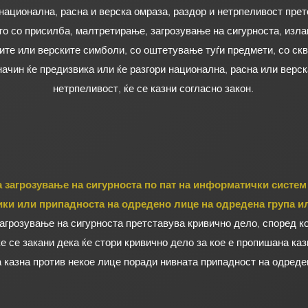
ационална, расна и верска омраза, раздор и нетрпеливост прет
то со присилба, малтретирање, загрозување на сигурноста, изла
ите или верските симболи, со оштетување туѓи предмети, со с
начин ќе предизвика или ќе разгори национална, расна или верск
нетрпеливост, ќе се казни согласно закон.
 загрозување на сигурноста по пат на информатички систем
ики или припадноста на одредено лице на одредена група и
агрозување на сигурноста претставува кривично дело, според кое
 се закани дека ќе стори кривично дело за кое е пропишана каз
 казна против некое лице поради нивната припадност на одреде