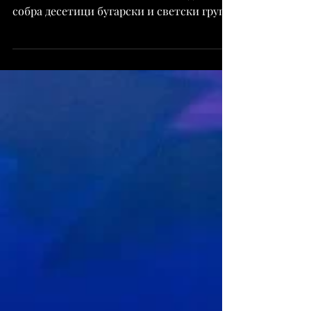
2026“ на Веслачката база во Пловдив
собра десетици бугарски и светски групи
и илјадници посетители, забележувајќи
рекордна посетеност во своето осмо
издание, јавува БГНЕС. Мерлин Менсон
настапи пред најбројната публика во
историјата на фестивалот, додека
Godsmack ја одбележаа втората вечер со
енергичен концерт и предлог за брак во
ВИП-зоната за време на песната „You and
I“. Последната вечер донесе први настапи
во Бугарија на Electric Callbo