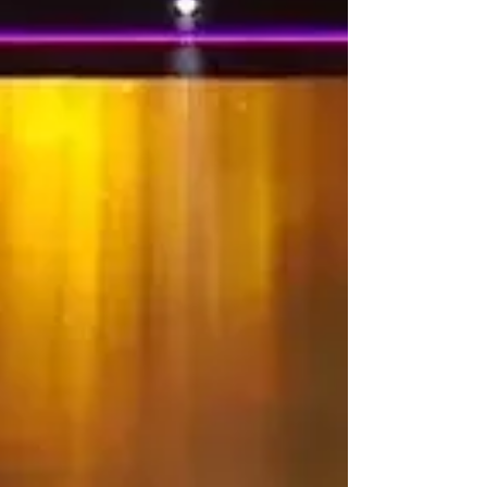
Бугарската национална телевизија (БНТ).
Во наредните месеци ќе се одвива
националната селекција, преку која ќе
бидат избрани бугарскиот претставник и
песната за натпреварот. Деталите за
форматот и критериумите за избор ќе
бидат објавени дополнително. Според
официјалниот распоред, двете
полуфинални