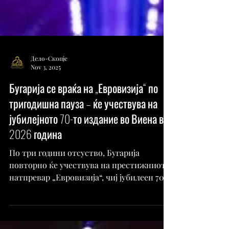
Дело-Скопје
Nov 3, 2025
Бугарија се враќа на „Евровизија“ по
тригодишна пауза – ќе учествува на
јубилејното 70-то издание во Виена во
2026 година
По три години отсуство, Бугарија
повторно ќе учествува на престижниот
натпревар „Евровизија“, чиј јубилеен 70-
ти фестивал ќе се одржи во мај 2026
година во Виена, Австрија, соопшти