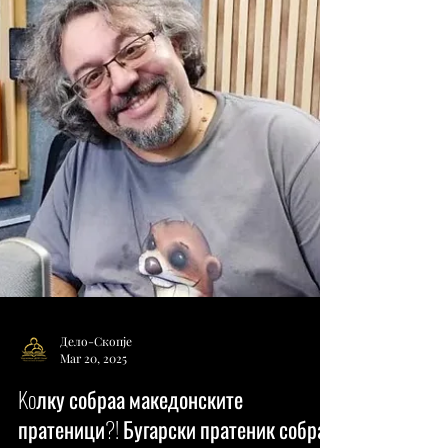
на лекарите и на бугарскиот народ за
грижата
Родителите на четирите деца кои беа
пуштени од болницата „Пирогов“ пред
бугарските медиуми ја изразија својата
благодарност кон...