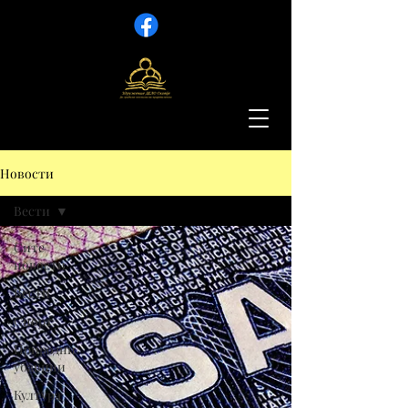
Новости
Вести
Сите
новости
Вести
Спорт
Природни
убавини
Култура