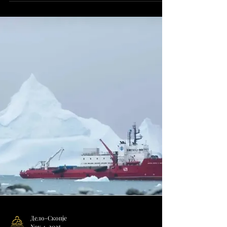
меѓу главните буџетски приоритети
следната година. Ова го изјави
министерот за образование и наука
Красимир Валчев на отворањето на
изложбата „Фантастични умови“,
посветена на достигнувањата на нашите
национални научни тимови. Оваа учебна
година започна Националната програма
„Иднина за талентите“, чија цел е да се
подготви нова генерација наставници за
обука на нашите идни олимпијци. Целта
е да се создаде мр