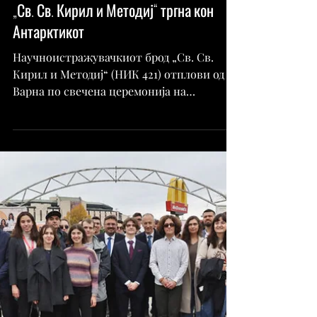
Бугарскиот научноистражувачки брод
„Св. Св. Кирил и Методиј“ тргна кон
Антарктикот
Научноистражувачкиот брод „Св. Св.
Кирил и Методиј“ (НИК 421) отплови од
Варна по свечена церемонија на
испраќање на Морската пристанишна
станица, јавува БНР. Во рамките на
своето четврто патување до
Антарктикот, се очекува бродот да
пристигне до бугарската антарктичка
база на островот Ливингстон кон крајот
на декември, а враќањето е предвидено за
средината на април 2026 година, соопшти
капетанот Радко Муевски. Во тековната
34. поларна експедиција во базата на
Ливингстон, зае