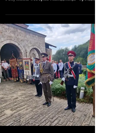
Коридор 8
Замениците-премиери и министри за
транспорт и врски на Бугарија и
Република Северна Македонија- Гроздан
Караџов и Александар Николоски, на 6
ноември 2025 година ќе го потпишат
Договорот за подготовка, изградба и
експлоатација на прекуграничен
железнички тунел меѓу двете држави.
Церемонијата ќе се одржи на
железничката станица во Ѓуешево, јавува
БГНЕС. На настанот ќе присуствуваат
претставници на Европската комисија,
дипломатските мисии на земјите од ЕУ и
НАТО во Бугарија, как