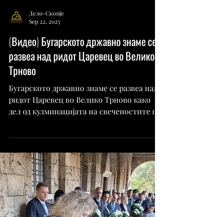
Дело-Скопје
Sep 22, 2025
(Видео) Бугарското државно знаме се
развеа над ридот Царевец во Велико
Трново
Бугарското државно знаме се развеа над
ридот Царевец во Велико Трново како
дел од кулминацијата на свеченостите по
повод 117 години од...