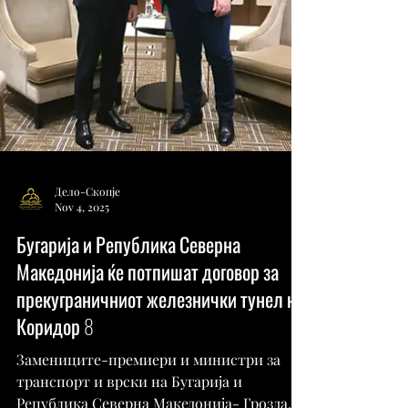
составот на Военоморската академија, е
обезбедување на научната и
логистичката поддршка на Бугарската
антарктичка база, како и помош на
Дело-Скопје
Nov 4, 2025
Бугарија и Република Северна
Македонија ќе потпишат договор за
прекуграничниот железнички тунел на