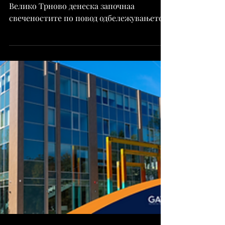
Дело-Скопје
Sep 22, 2025
Киселова: Само обединети можеме да
градиме просперитетна држава
Во старопрестолниот бугарски град
Велико Трново денеска започнаа
свеченостите по повод одбележувањето
на 117-годишнината од историскиот...