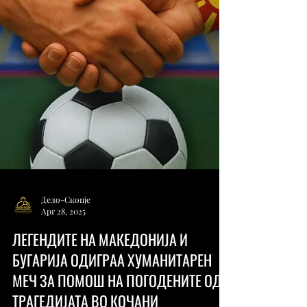
Охридски“ ќе обезбеди стипендија од
Google DeepMind AI за академската...