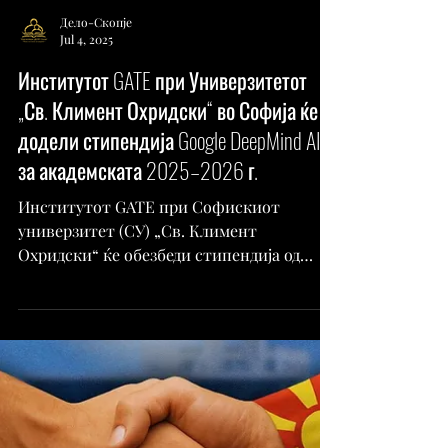
Дело-Скопје
Jul 4, 2025
Институтот GATE при Универзитетот
„Св. Климент Охридски“ во Софија ќе
додели стипендија Google DeepMind AI
за академската 2025–2026 г.
Институтот GATE при Софискиот
универзитет (СУ) „Св. Климент