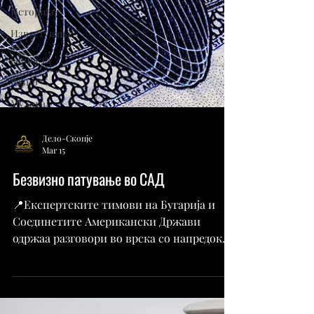
Историја
Известување
за
јавноста
Разно
Музика
Дело-Скопје
Mar 15
Безвизно патување во САД
📍Експертските тимови на Бугарија и
Соединетите Американски Држави
одржаа разговори во врска со напредокот
на нашата земја во процесот на
пристапување кон Програмата за
безвизно патување на САД. 🤝🏻За време