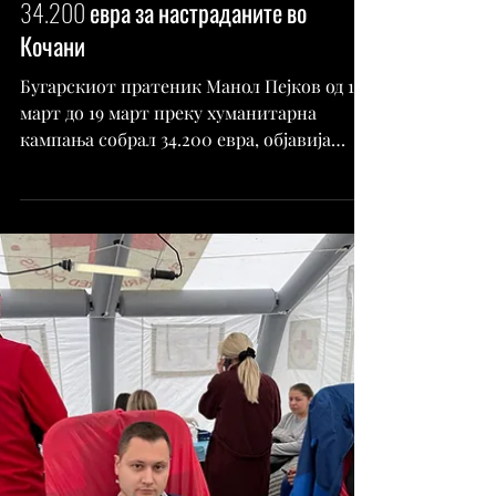
Дело-Скопје
Mar 20, 2025
Koлку собраа македонските
пратеници?! Бугарски пратеник собра
34.200 евра за настраданите во
Кочани
Бугарскиот пратеник Манол Пејков од 16
март до 19 март преку хуманитарна
кампања собрал 34.200 евра, објавија
„Пловдив24.бг“. Во петок,...