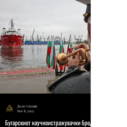
на разговорите беше констатирана
одличната билатерална соработка и
значителниот напредок на Бугарија. 📉
Бугарија продолжува да работи на
исполнување на сите услови за
вклучување во Програмата, меѓу кои е и
критериумот за постигнување стапка на
одбивање при издавање турист
Дело-Скопје
Nov 8, 2025