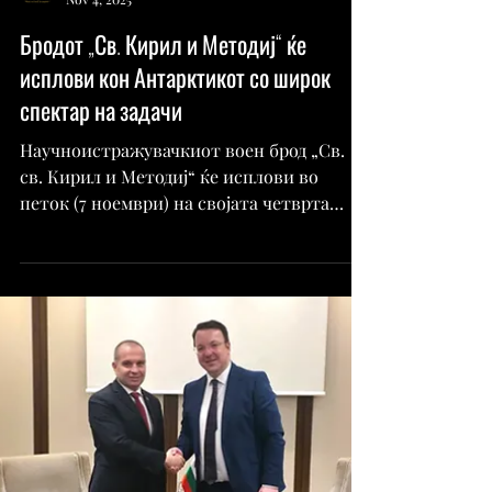
Дело-Скопје
Nov 4, 2025
Бродот „Св. Кирил и Методиј“ ќе
исплови кон Антарктикот со широк
спектар на задачи
Научноистражувачкиот воен брод „Св.
св. Кирил и Методиј“ ќе исплови во
петок (7 ноември) на својата четврта
антарктичка експедиција. Според планот,
пловидбата ќе трае до средината на
април 2026 година, а главните
активности ќе бидат насочени кон
регионот на Јужните Шетландски
Острови. Главната мисија на
научноистражувачкиот брод, кој е дел од