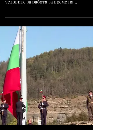
По Словенија, Бугарија е една од
најатрактивните ЕУ држави за
македонските студенти
Европа привлекува стотици илјади
странски студенти секоја година, но
условите за работа за време на
студирањето значително се разликуваат...