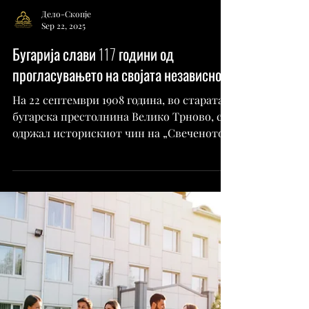
Дело-Скопје
Sep 22, 2025
Бугарија слави 117 години од
прогласувањето на својата независност
На 22 септември 1908 година, во старата
бугарска престолнина Велико Трново, се
одржал историскиот чин на „Свеченото
прогласување на...