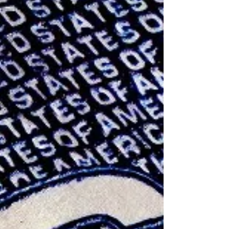
јавува Пиринско. Натпреварот за детска
убавина и таленти „Little Miss & Mister
Galaxy“ собра деца од Бугарија, Северна
Македонија, Бразил, Малта, Грузија,
Ерменија и Србија, кои импресионира