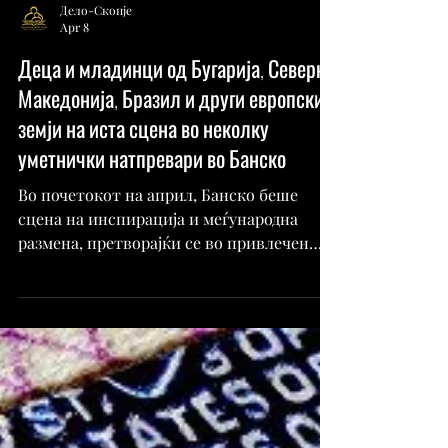
Дело-Скопје
Apr 8
Деца и младинци од Бугарија, Северна
Македонија, Бразил и други европски
земји на иста сцена во неколку
уметнички натпревари во Банско
Во почетокот на април, Банско беше
сцена на инспирација и меѓународна
размена, претворајќи се во привлечен
центар за млади таленти и уметност.
Градот оживеа со ритамот на престижни
настани што собраа учесници од
различни држави и ги исполнија улиците
со боја, емоција и креативна енергија,