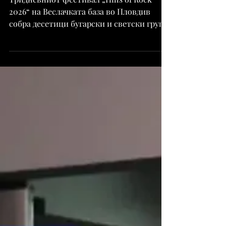
епицентар на рок и метал музиката
Тридневниот фестивал „Hills of Rock
2026“ на Веслачката база во Пловдив
собра десетици бугарски и светски групи
и илјадници посетители, забележувајќи
рекордна посетеност во своето осмо
издание, јавува БГНЕС. Мерлин Менсон
настапи пред најбројната публика во
историјата на фестивалот, додека
Godsmack ја одбележаа втората вечер со
енергичен концерт и предлог за брак во
ВИП-зоната за време на песната „You and
I“. Последната вечер донесе први настапи
во Бугарија на Electric Callbo