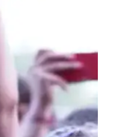
насмевки и одлично расположение, а
ансамблот изрази благодарност за
топлото гостопримство и прекрасниот
фестивал, јавува Пиринско. Општина
Крива Паланка секоја година ја
организира манифестацијата
„Кривопаланечко културно лето“, нудејќи
богата и разновидна културна програ