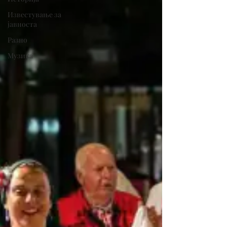
Известување за
јавноста
Разно
Музика