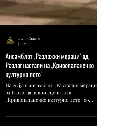
Дело-Скопје
Jul 27
Ансамблот „Разложки мераци“ од
Разлог настапи на „Кривопаланечко
културно лето“
На 26 јули ансамблот „Разложки мераци“
од Разлог ја освои сцената на
„Кривопаланечко културно лето“ со
енергијата и убавината на бугарскиот
фолклор. Публиката уживаше во
незаборавна вечер исполнета со танци,