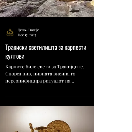
Дело-Скопје
Dec 17, 2025
Тракиски светилишта за карпести
култови
Карпите биле свети за Тракијците.
Според нив, нивната висина го
персонифицира ритуалот на