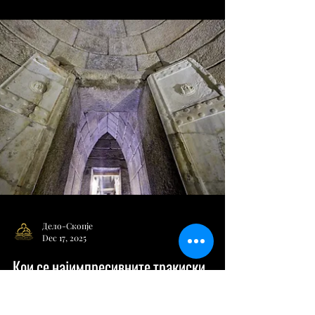
Златни богатства на Тракијците
откриени во Бугарија
Тракиско богатство на Панаѓуриште
Златното богатство Панаѓуриште , кое
може да се види во Националниот
историски музеј во Софија, претставува
златен сервис за пиење вино кој се
состои од 9 садови, изработени од 24-
каратно злато, со вкупна тежина од над 6
кг - една шишенце и осум ритони, на кои
се прикажани Хера, Аполон, Артемида и
Ника. Сетот му припаѓал на владетел на
племето Одрис од крајот на 4-ти и
почетокот на 3-ти век п.н.е. и се
користел за религиозни церемонии.
Тракис