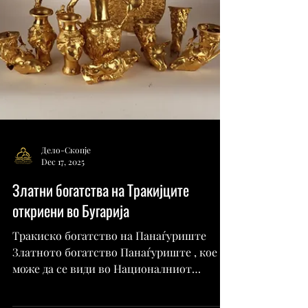
преминување од секој ден во светото.
Достигнувајќи го врвот, допрени од
првите зраци на сонцето, човек продирал
во друг, нов и чист простор. Перперек,
кој се издига на карпест врв со висина од
470 метри, во срцето на Родопите, е
најголемиот култен комплекс на
територијата на Бугарија. Користен за
жртвување од страна на локалното
тракиско племе Беси, пред околу 7000
години, го достигнал с
Дело-Скопје
Dec 17, 2025