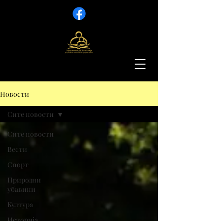
Новости
Сите новости
Сите новости
Вести
Спорт
Природни
убавини
Култура
Историја