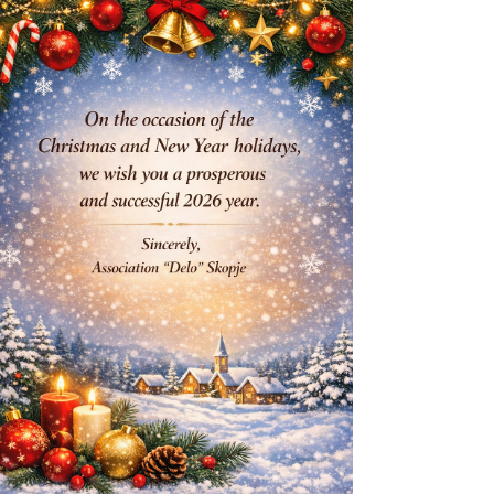
одржаа разговори во врска со напредокот
на нашата земја во процесот на
пристапување кон Програмата за
безвизно патување на САД. 🤝🏻За време
на разговорите беше констатирана
одличната билатерална соработка и
значителниот напредок на Бугарија. 📉
Бугарија продолжува да работи на
исполнување на сите услови за
вклучување во Програмата, меѓу кои е и
критериумот за постигнување стапка на
одбивање при издавање турист